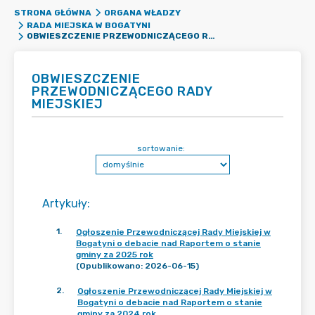
STRONA GŁÓWNA
ORGANA WŁADZY
RADA MIEJSKA W BOGATYNI
OBWIESZCZENIE PRZEWODNICZĄCEGO RADY MIEJSKIEJ
OBWIESZCZENIE
PRZEWODNICZĄCEGO RADY
MIEJSKIEJ
sortowanie:
Artykuły
:
1
.
Ogłoszenie Przewodniczącej Rady Miejskiej w
Bogatyni o debacie nad Raportem o stanie
gminy za 2025 rok
(Opublikowano: 2026-06-15)
2
.
Ogłoszenie Przewodniczącej Rady Miejskiej w
Bogatyni o debacie nad Raportem o stanie
gminy za 2024 rok