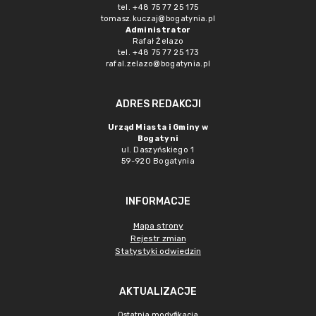
tel. +48 75 77 25 175
tomasz.kuczaj@bogatynia.pl
Administrator
Rafał Żelazo
tel. +48 75 77 25 173
rafal.zelazo@bogatynia.pl
ADRES REDAKCJI
Urząd Miasta i Gminy w
Bogatyni
ul. Daszyńskiego 1
59-920 Bogatynia
INFORMACJE
Mapa strony
Rejestr zmian
Statystyki odwiedzin
AKTUALIZACJE
Ostatnia modyfikacja