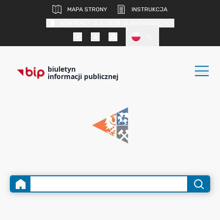
MAPA STRONY
INSTRUKCJA
KONTRAST DLA OSÓB SŁABOWIDZĄCYCH
PL
biuletyn
informacji publicznej