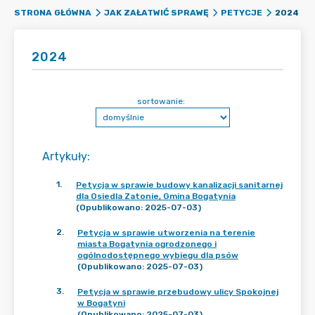
2024
STRONA GŁÓWNA
JAK ZAŁATWIĆ SPRAWĘ
PETYCJE
2024
sortowanie:
Artykuły
:
1
.
Petycja w sprawie budowy kanalizacji sanitarnej
dla Osiedla Zatonie, Gmina Bogatynia
(Opublikowano: 2025-07-03)
2
.
Petycja w sprawie utworzenia na terenie
miasta Bogatynia ogrodzonego i
ogólnodostępnego wybiegu dla psów
(Opublikowano: 2025-07-03)
3
.
Petycja w sprawie przebudowy ulicy Spokojnej
w Bogatyni
(Opublikowano: 2025-07-03)