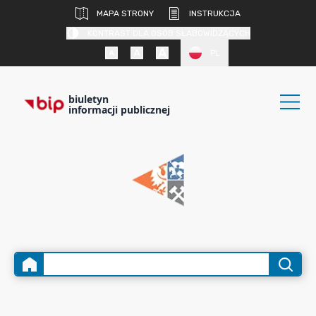
MAPA STRONY
INSTRUKCJA
KONTRAST DLA OSÓB SŁABOWIDZĄCYCH
PL
biuletyn
informacji publicznej