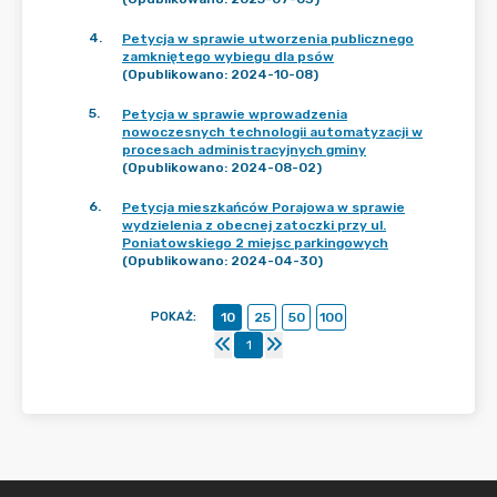
4
.
Petycja w sprawie utworzenia publicznego
zamkniętego wybiegu dla psów
(Opublikowano: 2024-10-08)
5
.
Petycja w sprawie wprowadzenia
nowoczesnych technologii automatyzacji w
procesach administracyjnych gminy
(Opublikowano: 2024-08-02)
6
.
Petycja mieszkańców Porajowa w sprawie
wydzielenia z obecnej zatoczki przy ul.
Poniatowskiego 2 miejsc parkingowych
(Opublikowano: 2024-04-30)
POKAŻ
:
10
25
50
100
1