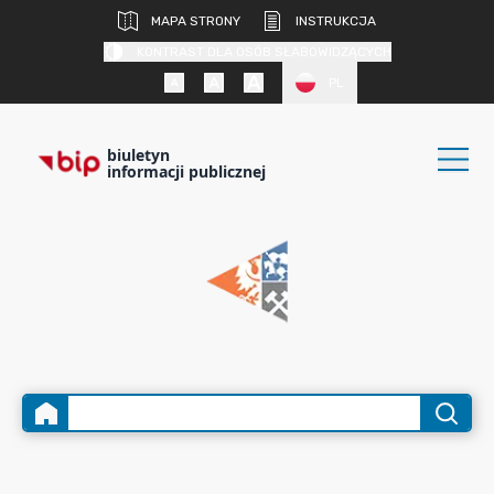
MAPA STRONY
INSTRUKCJA
KONTRAST DLA OSÓB SŁABOWIDZĄCYCH
PL
biuletyn
informacji publicznej