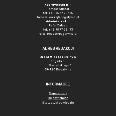
Koordynator BIP
Tomasz Kuczaj
tel. +48 75 77 25 175
tomasz.kuczaj@bogatynia.pl
Administrator
Rafał Żelazo
tel. +48 75 77 25 173
rafal.zelazo@bogatynia.pl
ADRES REDAKCJI
Urząd Miasta i Gminy w
Bogatyni
ul. Daszyńskiego 1
59-920 Bogatynia
INFORMACJE
Mapa strony
Rejestr zmian
Statystyki odwiedzin