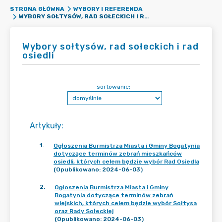
STRONA GŁÓWNA
WYBORY I REFERENDA
WYBORY SOŁTYSÓW, RAD SOŁECKICH I RAD OSIEDLI
Wybory sołtysów, rad sołeckich i rad
osiedli
sortowanie:
Artykuły
:
1
.
Ogłoszenia Burmistrza Miasta i Gminy Bogatynia
dotyczące terminów zebrań mieszkańców
osiedli, których celem będzie wybór Rad Osiedla
(Opublikowano: 2024-06-03)
2
.
Ogłoszenia Burmistrza Miasta i Gminy
Bogatynia dotyczące terminów zebrań
wiejskich, których celem będzie wybór Sołtysa
oraz Rady Sołeckiej
(Opublikowano: 2024-06-03)