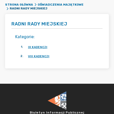
STRONA GŁÓWNA
OŚWIADCZENIA MAJĄTKOWE
RADNI RADY MIEJSKIEJ
RADNI RADY MIEJSKIEJ
Kategorie
:
1
.
IX KADENCJI
2
.
VIII KADENCJI
Biuletyn Informacji Publicznej