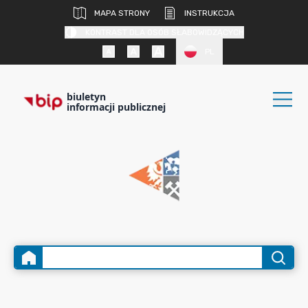
MAPA STRONY
INSTRUKCJA
KONTRAST DLA OSÓB SŁABOWIDZĄCYCH
PL
biuletyn
informacji publicznej