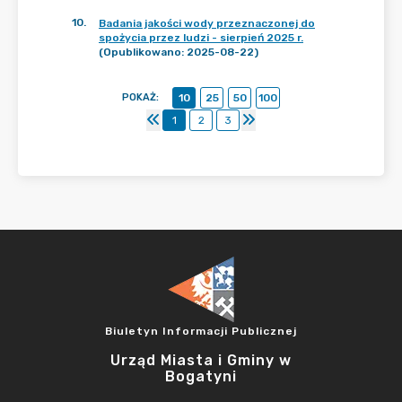
10
.
Badania jakości wody przeznaczonej do
spożycia przez ludzi - sierpień 2025 r.
(Opublikowano: 2025-08-22)
POKAŻ
:
10
25
50
100
1
2
3
Biuletyn Informacji Publicznej
Urząd Miasta i Gminy w
Bogatyni