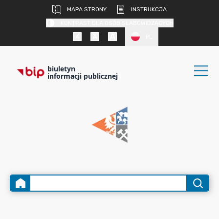
MAPA STRONY
INSTRUKCJA
KONTRAST DLA OSÓB SŁABOWIDZĄCYCH
PL
biuletyn
informacji publicznej