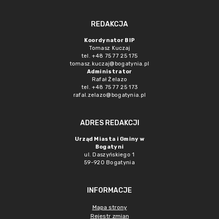
REDAKCJA
Koordynator BIP
Tomasz Kuczaj
tel. +48 75 77 25 175
tomasz.kuczaj@bogatynia.pl
Administrator
Rafał Żelazo
tel. +48 75 77 25 173
rafal.zelazo@bogatynia.pl
ADRES REDAKCJI
Urząd Miasta i Gminy w
Bogatyni
ul. Daszyńskiego 1
59-920 Bogatynia
INFORMACJE
Mapa strony
Rejestr zmian