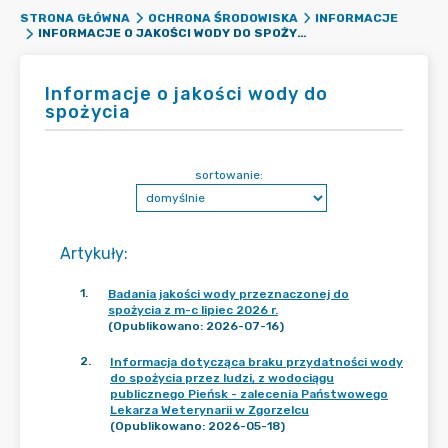
STRONA GŁÓWNA
OCHRONA ŚRODOWISKA
INFORMACJE
INFORMACJE O JAKOŚCI WODY DO SPOŻYCIA
Informacje o jakości wody do
spożycia
sortowanie:
Artykuły
:
1
.
Badania jakości wody przeznaczonej do
spożycia z m-c lipiec 2026 r.
(Opublikowano: 2026-07-16)
2
.
Informacja dotycząca braku przydatności wody
do spożycia przez ludzi, z wodociągu
publicznego Pieńsk - zalecenia Państwowego
Lekarza Weterynarii w Zgorzelcu
(Opublikowano: 2026-05-18)