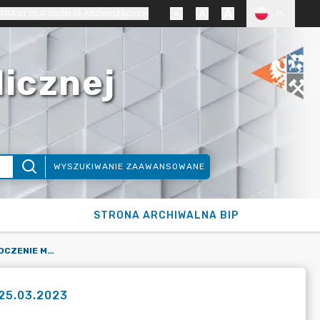
TRAST DLA OSÓB SŁABOWIDZĄCYCH
PL
licznej
WYSZUKIWANIE ZAAWANSOWANE
STRONA ARCHIWALNA BIP
ELŻBIETA MIKICIŃSKA - OŚWIADCZENIE MAJĄTKOWE NA DZIEŃ 25.03.2023
 25.03.2023