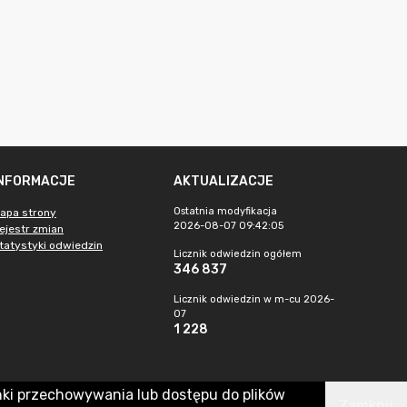
INFORMACJE
AKTUALIZACJE
Ostatnia modyfikacja
apa strony
2026-08-07 09:42:05
ejestr zmian
tatystyki odwiedzin
Licznik odwiedzin ogółem
346 837
Licznik odwiedzin w m-cu 2026-
07
1 228
nki przechowywania lub dostępu do plików
Zamknij