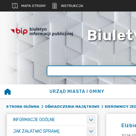
MAPA STRONY
INSTRUKCJA
biuletyn
Biulet
informacji publicznej
URZĄD MIASTA I GMINY
STRONA GŁÓWNA
OŚWIADCZENIA MAJĄTKOWE
KIEROWNICY J
INFORMACJE OGÓLNE
Elżbi
JAK ZAŁATWIĆ SPRAWĘ
2024-10