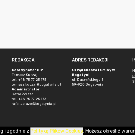
REDAKCJA
ADRES REDAKCJI
Koordynator BIP
Urząd Miasta i Gminy w
M
Tomasz Kuczaj
Bogatyni
R
tel. +48 75 77 25 175
ul. Daszyńskiego 1
S
tomasz.kuczaj@bogatynia.pl
59-920 Bogatynia
Administrator
Rafał Żelazo
tel. +48 75 77 25 173
rafal.zelazo@bogatynia.pl
ug i zgodnie z
Polityką Plików Cookies
. Możesz określić waru