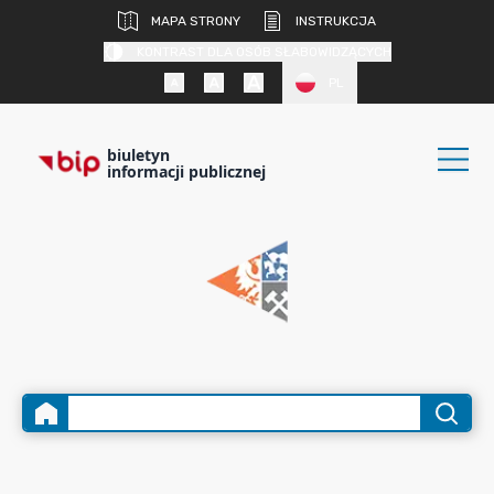
MAPA STRONY
INSTRUKCJA
KONTRAST DLA OSÓB SŁABOWIDZĄCYCH
PL
biuletyn
informacji publicznej