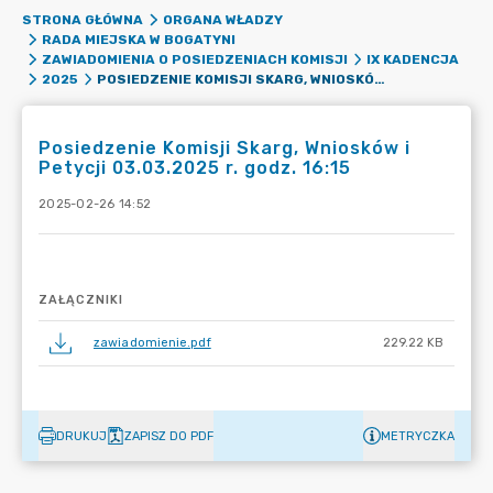
STRONA GŁÓWNA
ORGANA WŁADZY
RADA MIEJSKA W BOGATYNI
ZAWIADOMIENIA O POSIEDZENIACH KOMISJI
IX KADENCJA
POSIEDZENIE KOMISJI SKARG, WNIOSKÓW I PETYCJI 03.03.2025 R. GODZ. 16:15
2025
Posiedzenie Komisji Skarg, Wniosków i
Petycji 03.03.2025 r. godz. 16:15
2025-02-26 14:52
ZAŁĄCZNIKI
zawiadomienie.pdf
229.22 KB
DRUKUJ
ZAPISZ DO PDF
METRYCZKA