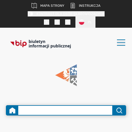
MAPA STRONY
INSTRUKCJA
KONTRAST DLA OSÓB SŁABOWIDZĄCYCH
PL
biuletyn
informacji publicznej