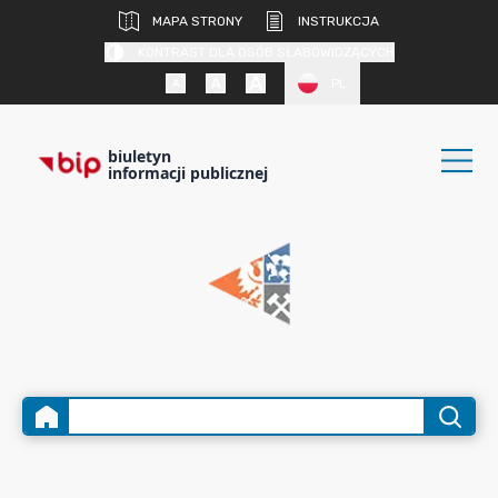
MAPA STRONY
INSTRUKCJA
KONTRAST DLA OSÓB SŁABOWIDZĄCYCH
PL
biuletyn
informacji publicznej