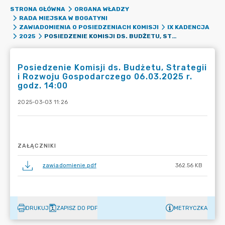
STRONA GŁÓWNA
ORGANA WŁADZY
RADA MIEJSKA W BOGATYNI
ZAWIADOMIENIA O POSIEDZENIACH KOMISJI
IX KADENCJA
POSIEDZENIE KOMISJI DS. BUDŻETU, STRATEGII I ROZWOJU GOSPODARCZEGO 06.03.2025 R. GODZ. 14:00
2025
Posiedzenie Komisji ds. Budżetu, Strategii
i Rozwoju Gospodarczego 06.03.2025 r.
godz. 14:00
2025-03-03 11:26
ZAŁĄCZNIKI
zawiadomienie.pdf
362.56 KB
DRUKUJ
ZAPISZ DO PDF
METRYCZKA