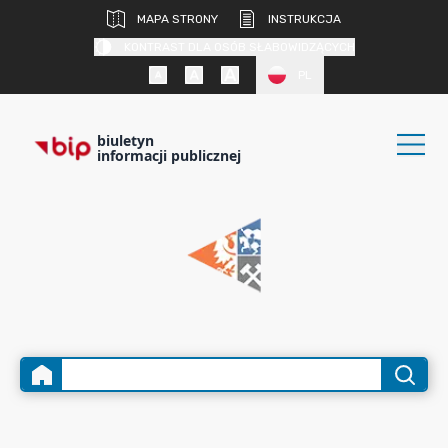
MAPA STRONY
INSTRUKCJA
KONTRAST DLA OSÓB SŁABOWIDZĄCYCH
PL
biuletyn
informacji publicznej