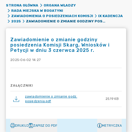
STRONA GŁÓWNA
ORGANA WŁADZY
RADA MIEJSKA W BOGATYNI
ZAWIADOMIENIA O POSIEDZENIACH KOMISJI
IX KADENCJA
ZAWIADOMIENIE O ZMIANIE GODZINY POSIEDZENIA KOMISJI SKARG, WNIOSKÓW I PETYCJI W DNIU 3 CZERWCA 2025 R.
2025
Zawiadomienie o zmianie godziny
posiedzenia Komisji Skarg, Wniosków i
Petycji w dniu 3 czerwca 2025 r.
2025-06-02 14:27
ZAŁĄCZNIKI
zawiadomienie o zmianie godz.
25.19 KB
posiedzenia.pdf
DRUKUJ
ZAPISZ DO PDF
METRYCZKA