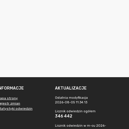
INFORMACJE
AKTUALIZACJE
Ostatnia modyfikacja
apa strony
2026-08-05 11:34:13
ejestr zmian
tatystyki odwiedzin
Licznik odwiedzin ogółem
346 442
Licznik odwiedzin w m-cu 2026-