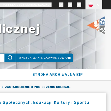
TRAST DLA OSÓB SŁABOWIDZĄCYCH
PL
licznej
WYSZUKIWANIE ZAAWANSOWANE
STRONA ARCHIWALNA BIP
ZAWIADOMIENIE O POSIEDZENIU KOMISJI DS. ZDROWIA, SPRAW SPOŁECZNYCH, EDUKACJI, KULTURY I SPORTU 11.12.2025 R
5
 Społecznych, Edukacji, Kultury i Sportu