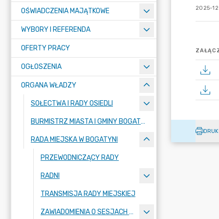
2025-12
OŚWIADCZENIA MAJĄTKOWE
WYBORY I REFERENDA
OFERTY PRACY
ZAŁĄCZ
OGŁOSZENIA
ORGANA WŁADZY
SOŁECTWA I RADY OSIEDLI
BURMISTRZ MIASTA I GMINY BOGATYNIA
DRUK
RADA MIEJSKA W BOGATYNI
PRZEWODNICZĄCY RADY
RADNI
TRANSMISJA RADY MIEJSKIEJ
ZAWIADOMIENIA O SESJACH RADY MIEJSKIEJ