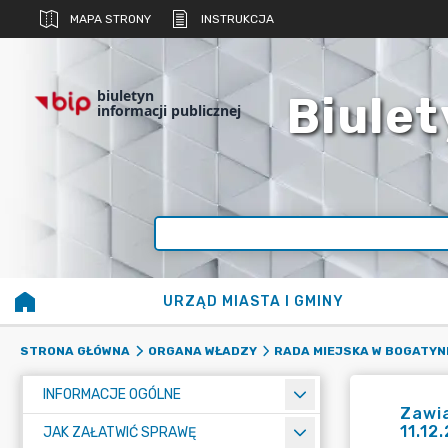
MAPA STRONY
INSTRUKCJA
biuletyn
Biulet
informacji publicznej
URZĄD MIASTA I GMINY
STRONA GŁÓWNA
ORGANA WŁADZY
RADA MIEJSKA W BOGATYN
INFORMACJE OGÓLNE
Zawia
11.12
JAK ZAŁATWIĆ SPRAWĘ