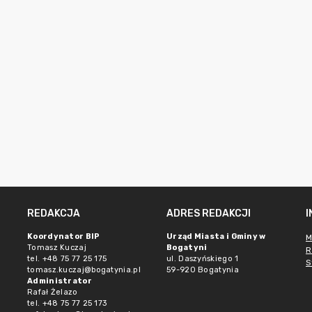
REDAKCJA
ADRES REDAKCJI
Koordynator BIP
Urząd Miasta i Gminy w
M
Tomasz Kuczaj
Bogatyni
R
tel. +48 75 77 25 175
ul. Daszyńskiego 1
S
tomasz.kuczaj@bogatynia.pl
59-920 Bogatynia
Administrator
Rafał Żelazo
tel. +48 75 77 25 173