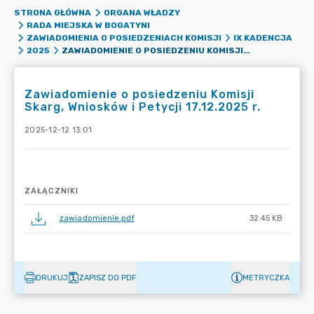
STRONA GŁÓWNA
ORGANA WŁADZY
RADA MIEJSKA W BOGATYNI
ZAWIADOMIENIA O POSIEDZENIACH KOMISJI
IX KADENCJA
ZAWIADOMIENIE O POSIEDZENIU KOMISJI SKARG, WNIOSKÓW I PETYCJI 17.12.2025 R.
2025
Zawiadomienie o posiedzeniu Komisji
Skarg, Wniosków i Petycji 17.12.2025 r.
2025-12-12 13:01
ZAŁĄCZNIKI
zawiadomienie.pdf
32.45 KB
DRUKUJ
ZAPISZ DO PDF
METRYCZKA