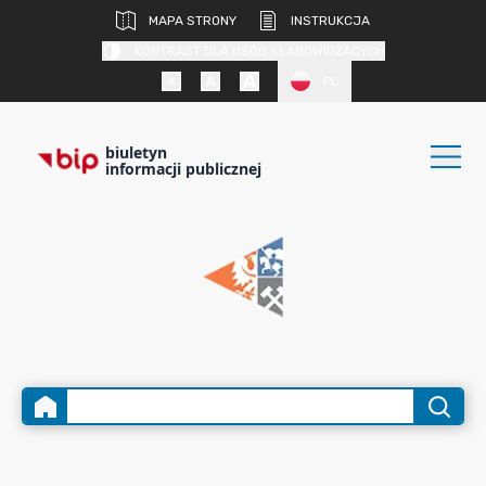
MAPA STRONY
INSTRUKCJA
KONTRAST DLA OSÓB SŁABOWIDZĄCYCH
PL
biuletyn
informacji publicznej