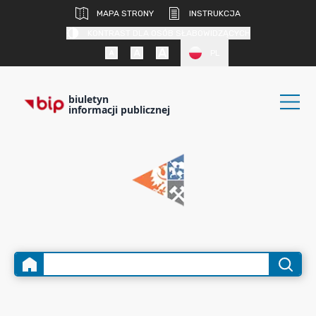
MAPA STRONY
INSTRUKCJA
KONTRAST DLA OSÓB SŁABOWIDZĄCYCH
PL
biuletyn
informacji publicznej