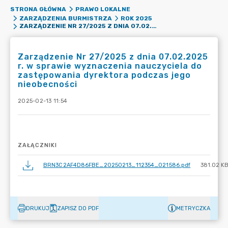
STRONA GŁÓWNA
PRAWO LOKALNE
ZARZĄDZENIA BURMISTRZA
ROK 2025
ZARZĄDZENIE NR 27/2025 Z DNIA 07.02.2025 R. W SPRAWIE WYZNACZENIA NAUCZYCIELA DO ZASTĘPOWANIA DYREKTORA PODCZAS JEGO NIEOBECNOŚCI
Zarządzenie Nr 27/2025 z dnia 07.02.2025
r. w sprawie wyznaczenia nauczyciela do
zastępowania dyrektora podczas jego
nieobecności
2025-02-13 11:54
ZAŁĄCZNIKI
BRN3C2AF4D86FBE_20250213_112354_021586.pdf
381.02 K
DRUKUJ
ZAPISZ DO PDF
METRYCZKA