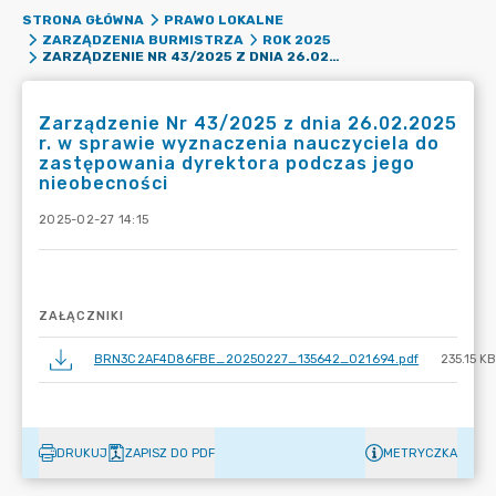
STRONA GŁÓWNA
PRAWO LOKALNE
ZARZĄDZENIA BURMISTRZA
ROK 2025
ZARZĄDZENIE NR 43/2025 Z DNIA 26.02.2025 R. W SPRAWIE WYZNACZENIA NAUCZYCIELA DO ZASTĘPOWANIA DYREKTORA PODCZAS JEGO NIEOBECNOŚCI
Zarządzenie Nr 43/2025 z dnia 26.02.2025
r. w sprawie wyznaczenia nauczyciela do
zastępowania dyrektora podczas jego
nieobecności
2025-02-27 14:15
ZAŁĄCZNIKI
BRN3C2AF4D86FBE_20250227_135642_021694.pdf
235.15 K
DRUKUJ
ZAPISZ DO PDF
METRYCZKA