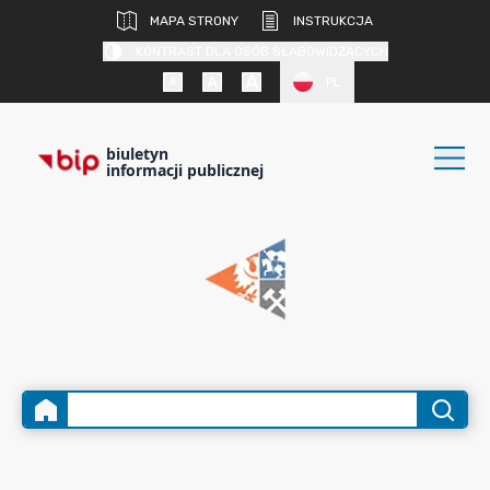
MAPA STRONY
INSTRUKCJA
KONTRAST DLA OSÓB SŁABOWIDZĄCYCH
PL
biuletyn
informacji publicznej