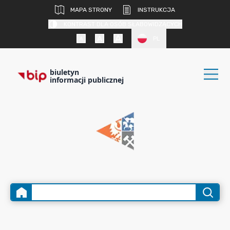
MAPA STRONY
INSTRUKCJA
KONTRAST DLA OSÓB SŁABOWIDZĄCYCH
PL
biuletyn
informacji publicznej