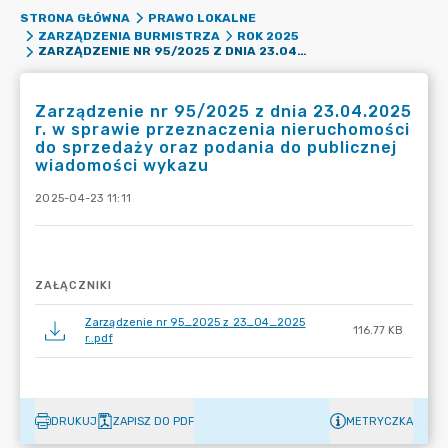
STRONA GŁÓWNA
PRAWO LOKALNE
ZARZĄDZENIA BURMISTRZA
ROK 2025
ZARZĄDZENIE NR 95/2025 Z DNIA 23.04.2025 R. W SPRAWIE PRZEZNACZENIA NIERUCHOMOŚCI DO SPRZEDAŻY ORAZ PODANIA DO PUBLICZNEJ WIADOMOŚCI WYKAZU
Zarządzenie nr 95/2025 z dnia 23.04.2025
r. w sprawie przeznaczenia nieruchomości
do sprzedaży oraz podania do publicznej
wiadomości wykazu
2025-04-23 11:11
ZAŁĄCZNIKI
Zarządzenie nr 95_2025 z 23_04_2025
116.77 KB
r..pdf
DRUKUJ
ZAPISZ DO PDF
METRYCZKA