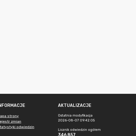
INFORMACJE
AKTUALIZACJE
Ostatnia modyfikacja
apa strony
2026-08-07 09:42:05
ejestr zmian
tatystyki odwiedzin
Licznik odwiedzin ogółem
346 857