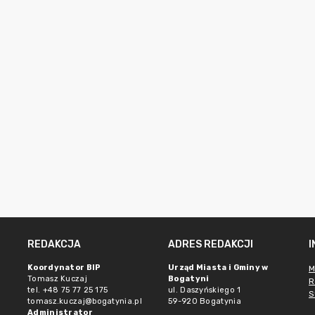
REDAKCJA
ADRES REDAKCJI
Koordynator BIP
Urząd Miasta i Gminy w
M
Tomasz Kuczaj
Bogatyni
R
tel. +48 75 77 25 175
ul. Daszyńskiego 1
S
tomasz.kuczaj@bogatynia.pl
59-920 Bogatynia
Administrator