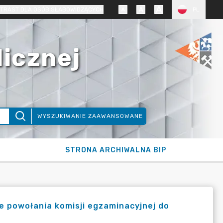
TRAST DLA OSÓB SŁABOWIDZĄCYCH
PL
licznej
WYSZUKIWANIE ZAAWANSOWANE
STRONA ARCHIWALNA BIP
ie powołania komisji egzaminacyjnej do