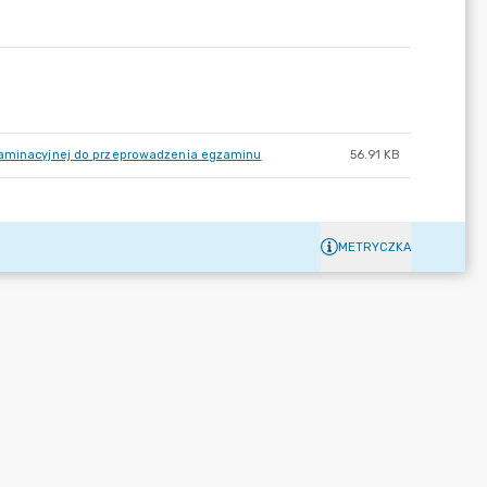
gzaminacyjnej do przeprowadzenia egzaminu
56.91 KB
METRYCZKA