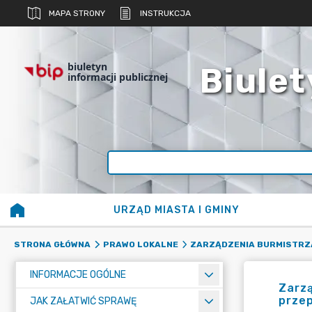
MAPA STRONY
INSTRUKCJA
biuletyn
Biulet
informacji publicznej
URZĄD MIASTA I GMINY
STRONA GŁÓWNA
PRAWO LOKALNE
ZARZĄDZENIA BURMISTRZ
INFORMACJE OGÓLNE
Zarzą
prze
JAK ZAŁATWIĆ SPRAWĘ