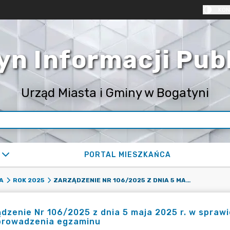
KON
yn Informacji Pub
Urząd Miasta i Gminy w Bogatyni
PORTAL MIESZKAŃCA
ZARZĄDZENIE NR 106/2025 Z DNIA 5 MAJA 2025 R. W SPRAWIE POWOŁANIA KOMISJI EGZAMINACYJNEJ DO PRZEPROWADZENIA EGZAMINU
A
ROK 2025
dzenie Nr 106/2025 z dnia 5 maja 2025 r. w spraw
prowadzenia egzaminu