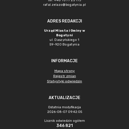
tel. +48 75 77 25 173
rafal.zelazo@bogatynia.pl
ADRES REDAKCJI
Urząd Miasta i Gminy w
Bogatyni
ul. Daszyńskiego 1
59-920 Bogatynia
INFORMACJE
Mapa strony
Rejestr zmian
Statystyki odwiedzin
AKTUALIZACJE
Ostatnia modyfikacja
2026-08-07 09:42:05
Licznik odwiedzin ogółem
346 821