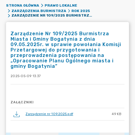
STRONA GŁÓWNA
PRAWO LOKALNE
ZARZĄDZENIA BURMISTRZA
ROK 2025
ZARZĄDZENIE NR 109/2025 BURMISTRZA MIASTA I GMINY BOGATYNIA Z DNIA 09.05.2025R. W SPRAWIE POWOŁANIA KOMISJI PRZETARGOWEJ DO PRZYGOTOWANIA I PRZEPROWADZENIA POSTĘPOWANIA NA „OPRACOWANIE PLANU OGÓLNEGO MIASTA I GMINY BOGATYNIA”
Zarządzenie Nr 109/2025 Burmistrza
Miasta i Gminy Bogatynia z dnia
09.05.2025r. w sprawie powołania Komisji
Przetargowej do przygotowania i
przeprowadzenia postępowania na
„Opracowanie Planu Ogólnego miasta i
gminy Bogatynia”
2025-05-09 13:37
ZAŁĄCZNIKI
Zarządzenie nr 109.2025.pdf
49 KB