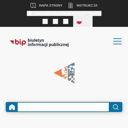
MAPA STRONY
INSTRUKCJA
KONTRAST DLA OSÓB SŁABOWIDZĄCYCH
PL
biuletyn
informacji publicznej