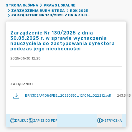
STRONA GŁÓWNA
PRAWO LOKALNE
ZARZĄDZENIA BURMISTRZA
ROK 2025
ZARZĄDZENIE NR 130/2025 Z DNIA 30.05.2025 R. W SPRAWIE WYZNACZENIA NAUCZYCIELA DO ZASTĘPOWANIA DYREKTORA PODCZAS JEGO NIEOBECNOŚCI
Zarządzenie Nr 130/2025 z dnia
30.05.2025 r. w sprawie wyznaczenia
nauczyciela do zastępowania dyrektora
podczas jego nieobecności
2025-05-30 12:28
ZAŁĄCZNIKI
BRN3C2AF4D86FBE_20250530_121016_022212.pdf
243.3 KB
DRUKUJ
ZAPISZ DO PDF
METRYCZKA