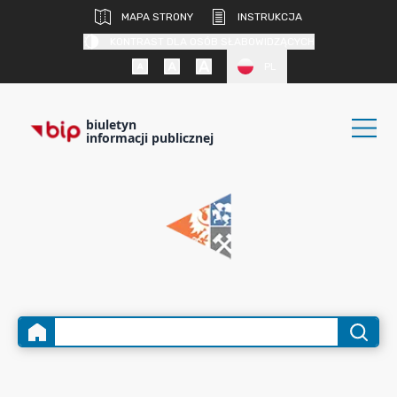
MAPA STRONY
INSTRUKCJA
KONTRAST DLA OSÓB SŁABOWIDZĄCYCH
PL
biuletyn
informacji publicznej