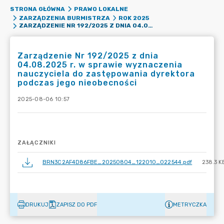
STRONA GŁÓWNA
PRAWO LOKALNE
ZARZĄDZENIA BURMISTRZA
ROK 2025
ZARZĄDZENIE NR 192/2025 Z DNIA 04.08.2025 R. W SPRAWIE WYZNACZENIA NAUCZYCIELA DO ZASTĘPOWANIA DYREKTORA PODCZAS JEGO NIEOBECNOŚCI
Zarządzenie Nr 192/2025 z dnia
04.08.2025 r. w sprawie wyznaczenia
nauczyciela do zastępowania dyrektora
podczas jego nieobecności
2025-08-06 10:57
ZAŁĄCZNIKI
BRN3C2AF4D86FBE_20250804_122010_022544.pdf
238.3 K
DRUKUJ
ZAPISZ DO PDF
METRYCZKA