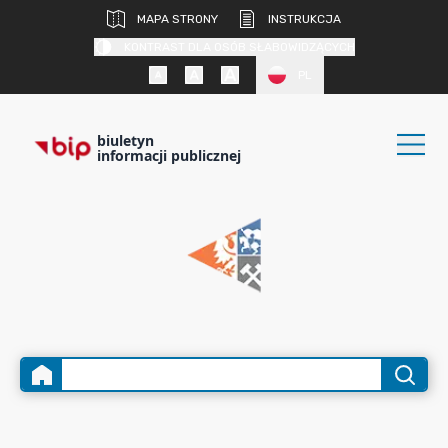
MAPA STRONY
INSTRUKCJA
KONTRAST DLA OSÓB SŁABOWIDZĄCYCH
PL
biuletyn
informacji publicznej