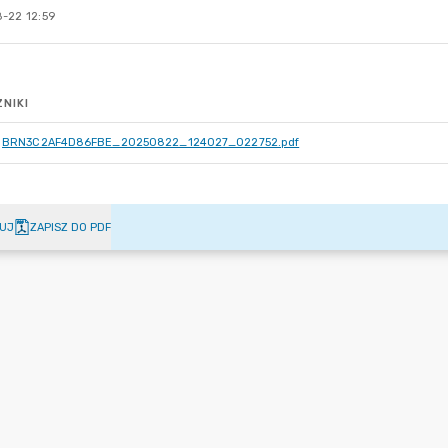
-22 12:59
NIKI
BRN3C2AF4D86FBE_20250822_124027_022752.pdf
UJ
ZAPISZ DO PDF