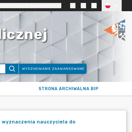
TRAST DLA OSÓB SŁABOWIDZĄCYCH
PL
licznej
WYSZUKIWANIE ZAAWANSOWANE
STRONA ARCHIWALNA BIP
e wyznaczenia nauczyciela do