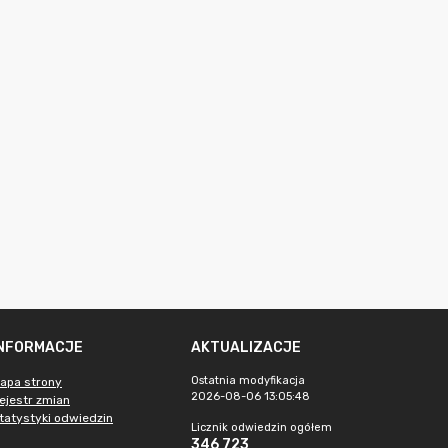
INFORMACJE
AKTUALIZACJE
Ostatnia modyfikacja
apa strony
2026-08-06 13:05:48
ejestr zmian
tatystyki odwiedzin
Licznik odwiedzin ogółem
346 723