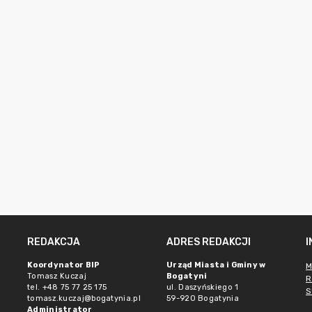
REDAKCJA
ADRES REDAKCJI
Koordynator BIP
Urząd Miasta i Gminy w
M
Tomasz Kuczaj
Bogatyni
R
tel. +48 75 77 25 175
ul. Daszyńskiego 1
S
tomasz.kuczaj@bogatynia.pl
59-920 Bogatynia
Administrator