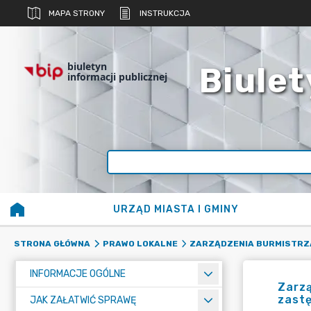
MAPA STRONY
INSTRUKCJA
biuletyn
Biulet
informacji publicznej
URZĄD MIASTA I GMINY
STRONA GŁÓWNA
PRAWO LOKALNE
ZARZĄDZENIA BURMISTRZ
INFORMACJE OGÓLNE
Zarzą
zast
JAK ZAŁATWIĆ SPRAWĘ