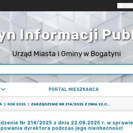
KON
yn Informacji Pub
Urząd Miasta i Gminy w Bogatyni
PORTAL MIESZKAŃCA
ZARZĄDZENIE NR 214/2025 Z DNIA 22.08.2025 R. W SPRAWIE WYZNACZENIA NAUCZYCIELA DO ZASTĘPOWANIA DYREKTORA PODCZAS JEGO NIEOBECNOŚCI
A
ROK 2025
dzenie Nr 214/2025 z dnia 22.08.2025 r. w sprawi
ępowania dyrektora podczas jego nieobecności