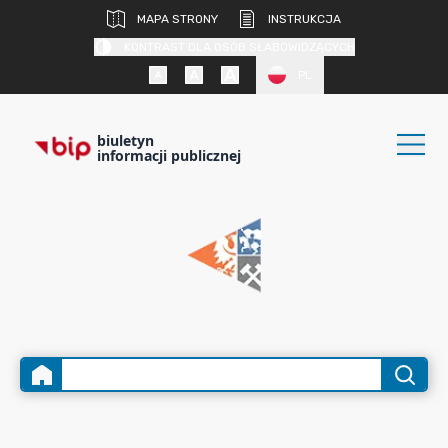
MAPA STRONY
INSTRUKCJA
KONTRAST DLA OSÓB SŁABOWIDZĄCYCH
PL
biuletyn
informacji publicznej