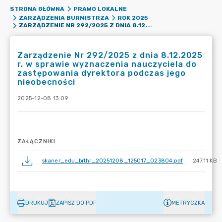
STRONA GŁÓWNA
PRAWO LOKALNE
ZARZĄDZENIA BURMISTRZA
ROK 2025
ZARZĄDZENIE NR 292/2025 Z DNIA 8.12.2025 R. W SPRAWIE WYZNACZENIA NAUCZYCIELA DO ZASTĘPOWANIA DYREKTORA PODCZAS JEGO NIEOBECNOŚCI
Zarządzenie Nr 292/2025 z dnia 8.12.2025
r. w sprawie wyznaczenia nauczyciela do
zastępowania dyrektora podczas jego
nieobecności
2025-12-08 13:09
ZAŁĄCZNIKI
skaner_edu_brthr_20251208_125017_023804.pdf
247.11 KB
DRUKUJ
ZAPISZ DO PDF
METRYCZKA