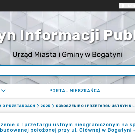
KON
yn Informacji Pub
Urząd Miasta i Gminy w Bogatyni
PORTAL MIESZKAŃCA
OGŁOSZENIE O I PRZETARGU USTNYM NIEOGRANICZONYM NA SPRZEDAŻ PRAWA WŁASNOŚCI DO NIERUCHOMOŚCI NIEZABUDOWANEJ POŁOŻONEJ PRZY UL. GŁÓWNEJ W BOGATYNI - DZ.
A O PRZETARGACH
2025
zenie o I przetargu ustnym nieograniczonym na s
budowanej położonej przy ul. Głównej w Bogatyni -