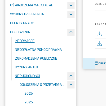
2025-08
OŚWIADCZENIA MAJĄTKOWE
WYBORY I REFERENDA
OFERTY PRACY
ZAŁĄCZ
OGŁOSZENIA
INFORMACJE
NIEODPŁATNA POMOC PRAWNA
ZGROMADZENIA PUBLICZNE
DRUK
DYŻURY APTEK
NIERUCHOMOŚCI
OGŁOSZENIA O PRZETARGACH
2026
2025