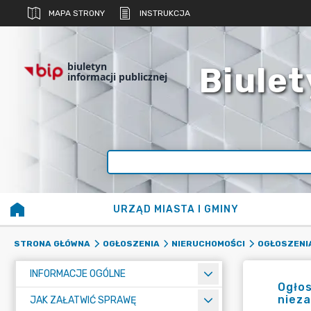
MAPA STRONY
INSTRUKCJA
biuletyn
Biulet
informacji publicznej
URZĄD MIASTA I GMINY
STRONA GŁÓWNA
OGŁOSZENIA
NIERUCHOMOŚCI
OGŁOSZENI
INFORMACJE OGÓLNE
Ogłos
nieza
JAK ZAŁATWIĆ SPRAWĘ