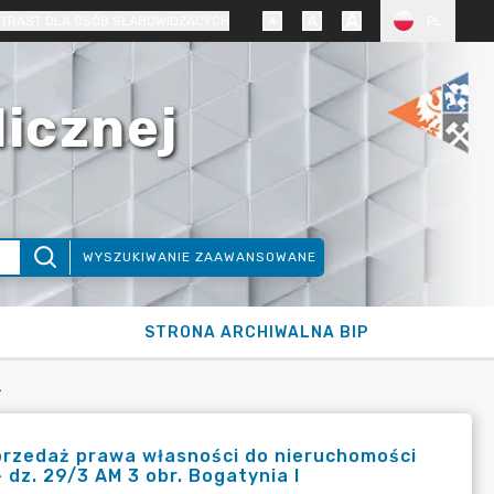
TRAST DLA OSÓB SŁABOWIDZĄCYCH
PL
licznej
WYSZUKIWANIE ZAAWANSOWANE
STRONA ARCHIWALNA BIP
 29/3 AM 3 OBR. BOGATYNIA I
przedaż prawa własności do nieruchomości
 dz. 29/3 AM 3 obr. Bogatynia I