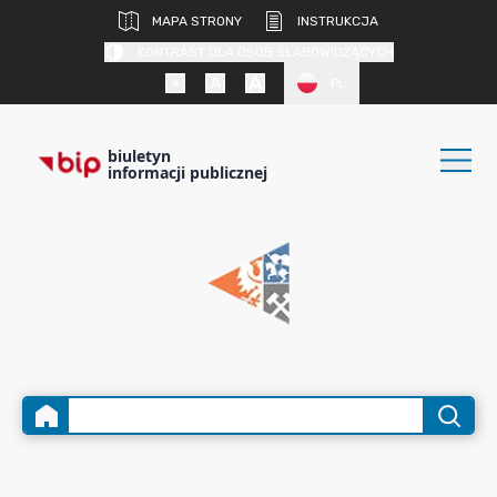
MAPA STRONY
INSTRUKCJA
KONTRAST DLA OSÓB SŁABOWIDZĄCYCH
PL
biuletyn
informacji publicznej