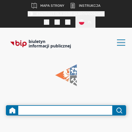
MAPA STRONY
INSTRUKCJA
KONTRAST DLA OSÓB SŁABOWIDZĄCYCH
PL
biuletyn
informacji publicznej