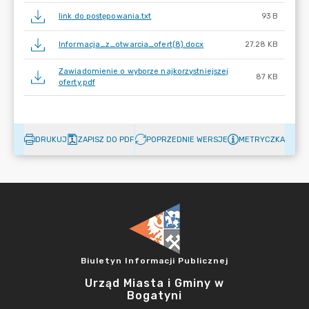
link do postępowania.txt
93 B
Informacja_z_otwarcia_ofert(8).docx
27.28 KB
Zawiadomienie o wyborze najkorzystniejszej
87 KB
oferty.pdf
DRUKUJ
ZAPISZ DO PDF
POPRZEDNIE WERSJE
METRYCZKA
Biuletyn Informacji Publicznej
Urząd Miasta i Gminy w
Bogatyni