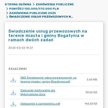
STRONA GŁÓWNA
ZAMÓWIENIA PUBLICZNE
POWYŻEJ 130.000/170.000 PLN
ZAMÓWIENIA PUBLICZNE 2025
ŚWIADCZENIE USŁUG PRZEWOZOWYCH NA TERENIE MIASTA I GMINY BOGATYNIA W RAMACH DWÓCH ZADAŃ
Świadczenie usług przewozowych na
terenie miasta i gminy Bogatynia w
ramach dwóch zadań
2025-02-03 14:27
ZAŁĄCZNIKI
SWZ Świadczenie usług przewozowych na
5.69 MB
terenie miasta i gminy Bogatynia.pdf
Załączniki edytowalne dla
39.04 KB
Wykonawców.docx
Ogłoszenie o zamówieniu.pdf
146.53 KB