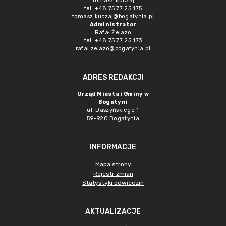
Tomasz Kuczaj
tel. +48 75 77 25 175
tomasz.kuczaj@bogatynia.pl
Administrator
Rafał Żelazo
tel. +48 75 77 25 173
rafal.zelazo@bogatynia.pl
ADRES REDAKCJI
Urząd Miasta i Gminy w
Bogatyni
ul. Daszyńskiego 1
59-920 Bogatynia
INFORMACJE
Mapa strony
Rejestr zmian
Statystyki odwiedzin
AKTUALIZACJE