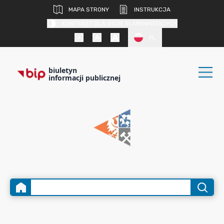
MAPA STRONY
INSTRUKCJA
KONTRAST DLA OSÓB SŁABOWIDZĄCYCH
PL
biuletyn
informacji publicznej