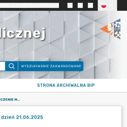
TRAST DLA OSÓB SŁABOWIDZĄCYCH
PL
licznej
WYSZUKIWANIE ZAAWANSOWANE
STRONA ARCHIWALNA BIP
PELCZAR GRZEGORZ - OŚWIADCZENIE MAJĄTKOWE ZŁOŻONE NA DZIEŃ 21.06.2025
 dzień 21.06.2025