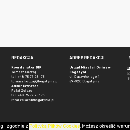
REDAKCJA
ADRES REDAKCJI
Koordynator BIP
Urząd Miasta i Gminy w
M
Tomasz Kuczaj
Bogatyni
R
tel. +48 75 77 25 175
ul. Daszyńskiego 1
S
tomasz.kuczaj@bogatynia.pl
59-920 Bogatynia
Administrator
Rafał Żelazo
tel. +48 75 77 25 173
rafal.zelazo@bogatynia.pl
ug i zgodnie z
Polityką Plików Cookies
. Możesz określić waru