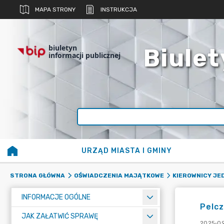
MAPA STRONY
INSTRUKCJA
biuletyn
Biulet
informacji publicznej
URZĄD MIASTA I GMINY
STRONA GŁÓWNA
OŚWIADCZENIA MAJĄTKOWE
KIEROWNICY J
INFORMACJE OGÓLNE
Pelcz
JAK ZAŁATWIĆ SPRAWĘ
2025-09