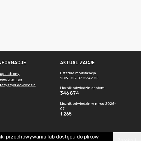
INFORMACJE
AKTUALIZACJE
Ostatnia modyfikacja
apa strony
2026-08-07 09:42:05
ejestr zmian
tatystyki odwiedzin
Licznik odwiedzin ogółem
346 874
Licznik odwiedzin w m-cu 2026-
07
1 265
nki przechowywania lub dostępu do plików
Zamknij