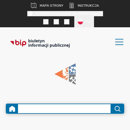
MAPA STRONY
INSTRUKCJA
KONTRAST DLA OSÓB SŁABOWIDZĄCYCH
PL
biuletyn
informacji publicznej