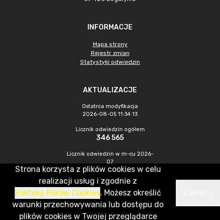
INFORMACJE
Mapa strony
Rejestr zmian
Statystyki odwiedzin
AKTUALIZACJE
Ostatnia modyfikacja
2026-08-05 11:34:13
Licznik odwiedzin ogółem
346 565
Licznik odwiedzin w m-cu 2026-
07
Strona korzysta z plików cookies w celu
956
realizacji usług i zgodnie z
Polityką Plików Cookies
. Możesz określić
Zamknij
CMS & Hosting: Nefeni Sp. z o.o.
warunki przechowywania lub dostępu do
plików cookies w Twojej przeglądarce