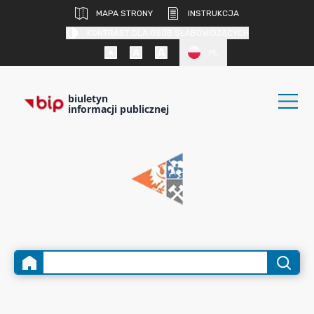
MAPA STRONY
INSTRUKCJA
KONTRAST DLA OSÓB SŁABOWIDZĄCYCH
PL
biuletyn
informacji publicznej