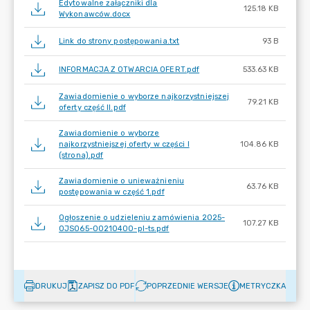
Edytowalne załączniki dla
125.18 KB
Wykonawców.docx
Link do strony postępowania.txt
93 B
INFORMACJA Z OTWARCIA OFERT.pdf
533.63 KB
Zawiadomienie o wyborze najkorzystniejszej
79.21 KB
oferty część II.pdf
Zawiadomienie o wyborze
najkorzystniejszej oferty w części I
104.86 KB
(strona).pdf
Zawiadomienie o unieważnieniu
63.76 KB
postępowania w część 1.pdf
Ogłoszenie o udzieleniu zamówienia 2025-
107.27 KB
OJS065-00210400-pl-ts.pdf
DRUKUJ
ZAPISZ DO PDF
POPRZEDNIE WERSJE
METRYCZKA