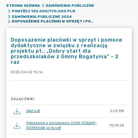
STRONA GŁÓWNA
ZAMÓWIENIA PUBLICZNE
POWYŻEJ 130.000/170.000 PLN
ZAMÓWIENIA PUBLICZNE 2024
DOPOSAŻENIE PLACÓWKI W SPRZĘT I POMOCE DYDAKTYCZNE W ZWIĄZKU Z REALIZACJĄ PROJEKTU PT.: „DOBRY START DLA PRZEDSZKOLAKÓW Z GMINY BOGATYNIA” - 2 RAZ
Doposażenie placówki w sprzęt i pomoce
dydaktyczne w związku z realizacją
projektu pt.: „Dobry start dla
przedszkolaków z Gminy Bogatynia” - 2
raz
2025-04-02 10:16
ZAŁĄCZNIKI
SWZ.pdf
6.02 MB
Ogłoszenie o zamówieniu 2024-OJS249-
115.18 KB
00788068-pl-ts.pdf