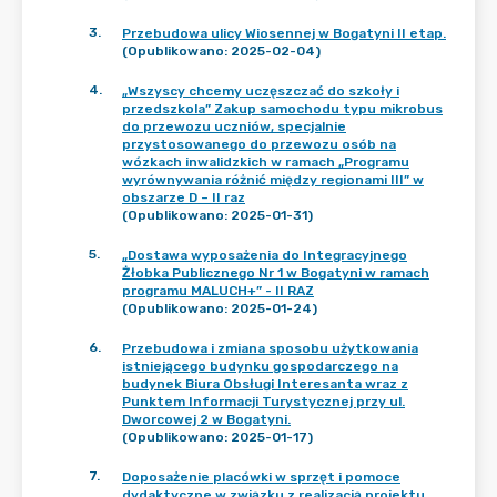
3
.
Przebudowa ulicy Wiosennej w Bogatyni II etap.
(Opublikowano: 2025-02-04)
4
.
„Wszyscy chcemy uczęszczać do szkoły i
przedszkola” Zakup samochodu typu mikrobus
do przewozu uczniów, specjalnie
przystosowanego do przewozu osób na
wózkach inwalidzkich w ramach „Programu
wyrównywania różnić między regionami III” w
obszarze D – II raz
(Opublikowano: 2025-01-31)
5
.
„Dostawa wyposażenia do Integracyjnego
Żłobka Publicznego Nr 1 w Bogatyni w ramach
programu MALUCH+” - II RAZ
(Opublikowano: 2025-01-24)
6
.
Przebudowa i zmiana sposobu użytkowania
istniejącego budynku gospodarczego na
budynek Biura Obsługi Interesanta wraz z
Punktem Informacji Turystycznej przy ul.
Dworcowej 2 w Bogatyni.
(Opublikowano: 2025-01-17)
7
.
Doposażenie placówki w sprzęt i pomoce
dydaktyczne w związku z realizacją projektu