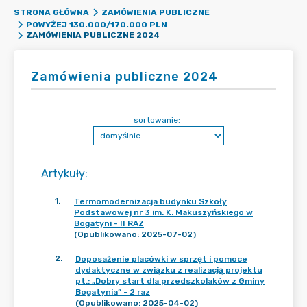
STRONA GŁÓWNA
ZAMÓWIENIA PUBLICZNE
POWYŻEJ 130.000/170.000 PLN
ZAMÓWIENIA PUBLICZNE 2024
Zamówienia publiczne 2024
sortowanie:
Artykuły
:
1
.
Termomodernizacja budynku Szkoły
Podstawowej nr 3 im. K. Makuszyńskiego w
Bogatyni - II RAZ
(Opublikowano: 2025-07-02)
2
.
Doposażenie placówki w sprzęt i pomoce
dydaktyczne w związku z realizacją projektu
pt.: „Dobry start dla przedszkolaków z Gminy
Bogatynia” - 2 raz
(Opublikowano: 2025-04-02)