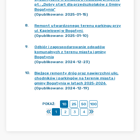
pt.: „Dobry start dla przedszkolaków z Gminy
Bogatynia”
(Opublikowano: 2025-01-15)
8
.
Remont utwardzonego terenu parkingu przy
ul. Kąpielowej w Bogatyni.
(Opublikowano: 2025-01-10)
9
.
Odbiór i zagospodarowanie odpadów
komunalnych z terenu miasta i gminy
Bogatynia
(Opublikowano: 2024-12-23)
10
.
Bieżące remonty dróg oraz nawierzchni ulic,
chodników i parkingów na terenie miasta i
gminy Bogatynia w latach 2025-2026.
(Opublikowano: 2024-12-19)
POKAŻ
:
10
25
50
100
1
2
3
4