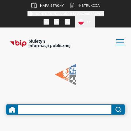
MAPA STRONY
INSTRUKCJA
KONTRAST DLA OSÓB SŁABOWIDZĄCYCH
PL
biuletyn
informacji publicznej