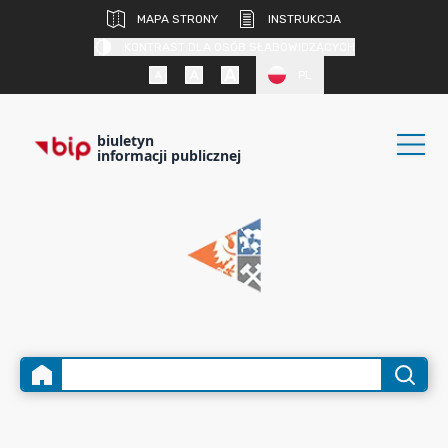
MAPA STRONY
INSTRUKCJA
KONTRAST DLA OSÓB SŁABOWIDZĄCYCH
PL
biuletyn
informacji publicznej