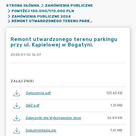
STRONA GŁÓWNA
ZAMÓWIENIA PUBLICZNE
POWYŻEJ 130.000/170.000 PLN
ZAMÓWIENIA PUBLICZNE 2024
REMONT UTWARDZONEGO TERENU PARKINGU PRZY UL. KĄPIELOWEJ W BOGATYNI.
Remont utwardzonego terenu parkingu
przy ul. Kąpielowej w Bogatyni.
2025-01-10 12:07
ZAŁĄCZNIKI
Ogłoszenie.pdf
125.62 KB
SWZ.pdf
1.31 MB
Załączniki dla Wykonawców.docx
52.89 KB
Dokumentacja.zip
7.61 MB