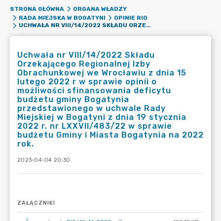
STRONA GŁÓWNA
ORGANA WŁADZY
RADA MIEJSKA W BOGATYNI
OPINIE RIO
UCHWAŁA NR VIII/14/2022 SKŁADU ORZEKAJĄCEGO REGIONALNEJ IZBY OBRACHUNKOWEJ WE WROCŁAWIU Z DNIA 15 LUTEGO 2022 R W SPRAWIE OPINII O MOŻLIWOŚCI SFINANSOWANIA DEFICYTU BUDŻETU GMINY BOGATYNIA PRZEDSTAWIONEGO W UCHWALE RADY MIEJSKIEJ W BOGATYNI Z DNIA 19 STYCZNIA 2022 R. NR LXXVII/483/22 W SPRAWIE BUDŻETU GMINY I MIASTA BOGATYNIA NA 2022 ROK.
Uchwała nr VIII/14/2022 Składu
Orzekającego Regionalnej Izby
Obrachunkowej we Wrocławiu z dnia 15
lutego 2022 r w sprawie opinii o
możliwości sfinansowania deficytu
budżetu gminy Bogatynia
przedstawionego w uchwale Rady
Miejskiej w Bogatyni z dnia 19 stycznia
2022 r. nr LXXVII/483/22 w sprawie
budżetu Gminy i Miasta Bogatynia na 2022
rok.
2023-04-04 20:30
ZAŁĄCZNIKI