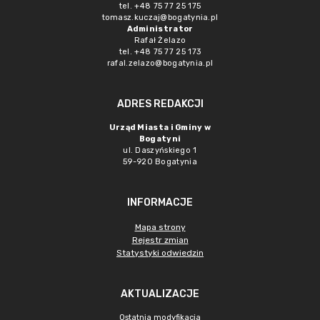
tel. +48 75 77 25 175
tomasz.kuczaj@bogatynia.pl
Administrator
Rafał Żelazo
tel. +48 75 77 25 173
rafal.zelazo@bogatynia.pl
ADRES REDAKCJI
Urząd Miasta i Gminy w
Bogatyni
ul. Daszyńskiego 1
59-920 Bogatynia
INFORMACJE
Mapa strony
Rejestr zmian
Statystyki odwiedzin
AKTUALIZACJE
Ostatnia modyfikacja