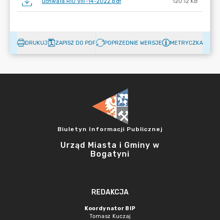
uchwała RIO VIII-14-2022.pdf
120.12 KB
DRUKUJ
ZAPISZ DO PDF
POPRZEDNIE WERSJE
METRYCZKA
Biuletyn Informacji Publicznej
Urząd Miasta i Gminy w
Bogatyni
REDAKCJA
Koordynator BIP
Tomasz Kuczaj