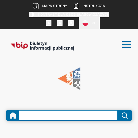
MAPA STRONY
INSTRUKCJA
KONTRAST DLA OSÓB SŁABOWIDZĄCYCH
PL
biuletyn
informacji publicznej