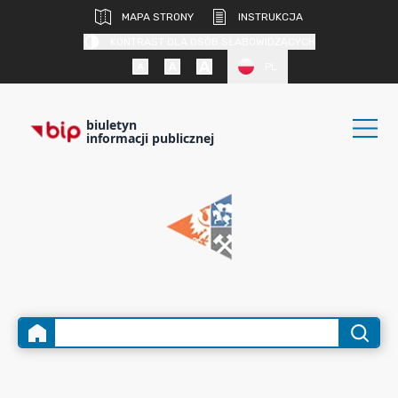
MAPA STRONY
INSTRUKCJA
KONTRAST DLA OSÓB SŁABOWIDZĄCYCH
PL
biuletyn
informacji publicznej