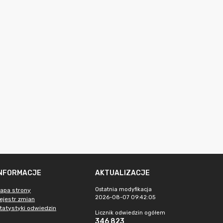
INFORMACJE
AKTUALIZACJE
Ostatnia modyfikacja
apa strony
2026-08-07 09:42:05
ejestr zmian
tatystyki odwiedzin
Licznik odwiedzin ogółem
346 823