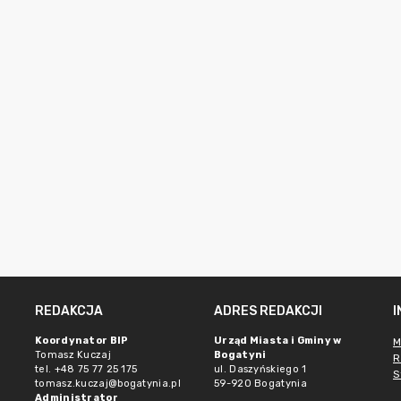
REDAKCJA
ADRES REDAKCJI
Koordynator BIP
Urząd Miasta i Gminy w
M
Tomasz Kuczaj
Bogatyni
R
tel. +48 75 77 25 175
ul. Daszyńskiego 1
S
tomasz.kuczaj@bogatynia.pl
59-920 Bogatynia
Administrator