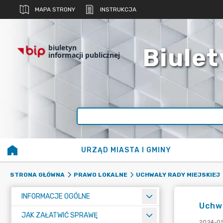
MAPA STRONY
INSTRUKCJA
biuletyn
Biulet
informacji publicznej
URZĄD MIASTA I GMINY
STRONA GŁÓWNA
PRAWO LOKALNE
UCHWAŁY RADY MIEJSKIEJ
INFORMACJE OGÓLNE
Uchwa
JAK ZAŁATWIĆ SPRAWĘ
2024-05