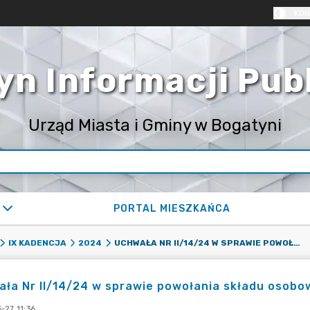
KON
yn Informacji Pub
Urząd Miasta i Gminy w Bogatyni
PORTAL MIESZKAŃCA
UCHWAŁA NR II/14/24 W SPRAWIE POWOŁANIA SKŁADU OSOBOWEGO KOMISJI STATUTOWEJ
IX KADENCJA
2024
ła Nr II/14/24 w sprawie powołania składu osobo
-27 11:36