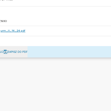
NIKI
urm_II_14_24.pdf
UJ
ZAPISZ DO PDF