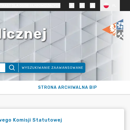
TRAST DLA OSÓB SŁABOWIDZĄCYCH
PL
licznej
WYSZUKIWANIE ZAAWANSOWANE
STRONA ARCHIWALNA BIP
wego Komisji Statutowej