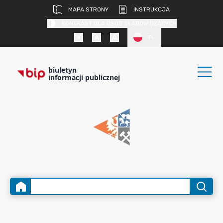
MAPA STRONY
INSTRUKCJA
KONTRAST DLA OSÓB SŁABOWIDZĄCYCH
PL
biuletyn
informacji publicznej