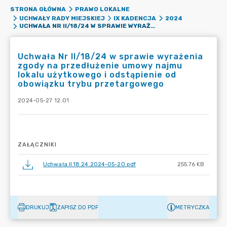
STRONA GŁÓWNA
PRAWO LOKALNE
UCHWAŁY RADY MIEJSKIEJ
IX KADENCJA
2024
UCHWAŁA NR II/18/24 W SPRAWIE WYRAŻENIA ZGODY NA PRZEDŁUŻENIE UMOWY NAJMU LOKALU UŻYTKOWEGO I ODSTĄPIENIE OD OBOWIĄZKU TRYBU PRZETARGOWEGO
Uchwała Nr II/18/24 w sprawie wyrażenia
zgody na przedłużenie umowy najmu
lokalu użytkowego i odstąpienie od
obowiązku trybu przetargowego
2024-05-27 12:01
ZAŁĄCZNIKI
Uchwała.II.18.24.2024-05-20.pdf
255.76 KB
DRUKUJ
ZAPISZ DO PDF
METRYCZKA