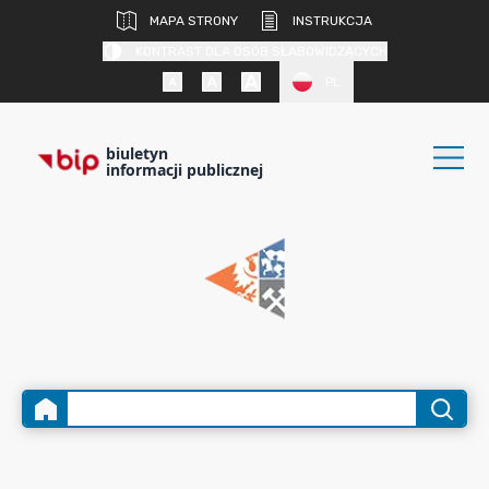
MAPA STRONY
INSTRUKCJA
KONTRAST DLA OSÓB SŁABOWIDZĄCYCH
PL
biuletyn
informacji publicznej