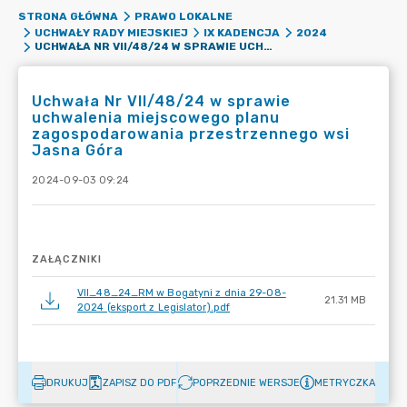
STRONA GŁÓWNA
PRAWO LOKALNE
UCHWAŁY RADY MIEJSKIEJ
IX KADENCJA
2024
UCHWAŁA NR VII/48/24 W SPRAWIE UCHWALENIA MIEJSCOWEGO PLANU ZAGOSPODAROWANIA PRZESTRZENNEGO WSI JASNA GÓRA
Uchwała Nr VII/48/24 w sprawie
uchwalenia miejscowego planu
zagospodarowania przestrzennego wsi
Jasna Góra
2024-09-03 09:24
ZAŁĄCZNIKI
VII_48_24_RM w Bogatyni z dnia 29-08-
21.31 MB
2024 (eksport z Legislator).pdf
DRUKUJ
ZAPISZ DO PDF
POPRZEDNIE WERSJE
METRYCZKA