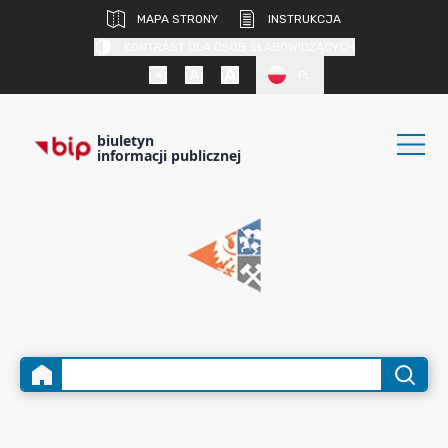
MAPA STRONY
INSTRUKCJA
KONTRAST DLA OSÓB SŁABOWIDZĄCYCH
PL
biuletyn
informacji publicznej