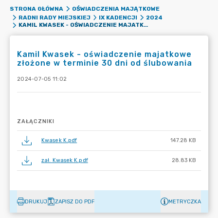
STRONA GŁÓWNA
OŚWIADCZENIA MAJĄTKOWE
RADNI RADY MIEJSKIEJ
IX KADENCJI
2024
KAMIL KWASEK - OŚWIADCZENIE MAJATKOWE ZŁOŻONE W TERMINIE 30 DNI OD ŚLUBOWANIA
Kamil Kwasek - oświadczenie majatkowe
złożone w terminie 30 dni od ślubowania
2024-07-05 11:02
ZAŁĄCZNIKI
Kwasek K.pdf
147.28 KB
zał. Kwasek K.pdf
28.83 KB
DRUKUJ
ZAPISZ DO PDF
METRYCZKA