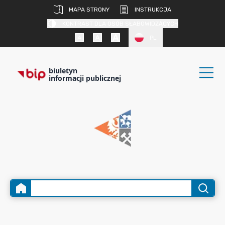
MAPA STRONY
INSTRUKCJA
KONTRAST DLA OSÓB SŁABOWIDZĄCYCH
PL
biuletyn
informacji publicznej