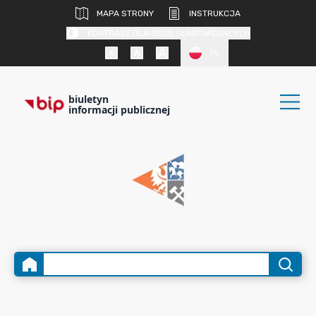
MAPA STRONY
INSTRUKCJA
KONTRAST DLA OSÓB SŁABOWIDZĄCYCH
PL
biuletyn
informacji publicznej