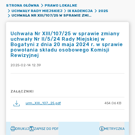
STRONA GŁÓWNA
PRAWO LOKALNE
UCHWAŁY RADY MIEJSKIEJ
IX KADENCJA
2025
UCHWAŁA NR XIII/107/25 W SPRAWIE ZMIANY UCHWAŁY NR II/5/24 RADY MIEJSKIEJ W BOGATYNI Z DNIA 20 MAJA 2024 R. W SPRAWIE POWOŁANIA SKŁADU OSOBOWEGO KOMISJI REWIZYJNEJ
Uchwała Nr XIII/107/25 w sprawie zmiany
uchwały Nr II/5/24 Rady Miejskiej w
Bogatyni z dnia 20 maja 2024 r. w sprawie
powołania składu osobowego Komisji
Rewizyjnej
2025-02-14 12:39
ZAŁĄCZNIKI
urm_XIII_107_25.pdf
454.06 KB
DRUKUJ
ZAPISZ DO PDF
METRYCZKA