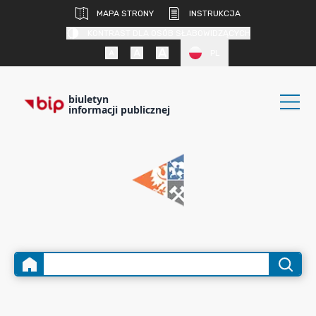
MAPA STRONY
INSTRUKCJA
KONTRAST DLA OSÓB SŁABOWIDZĄCYCH
PL
biuletyn
informacji publicznej