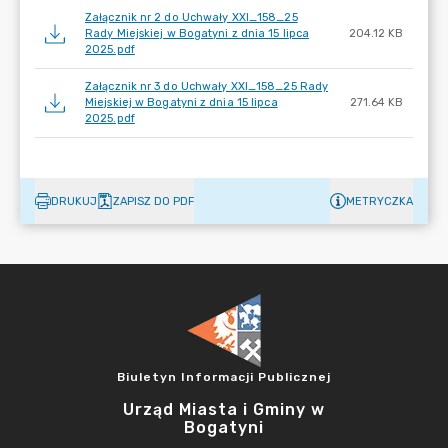
Załącznik nr 2 do Uchwały XXI_158_25
Rady Miejskiej w Bogatyni z dnia 15 lipca
204.12 KB
2025.pdf
Załącznik nr 3 do Uchwały XXI_158_25 Rady
Miejskiej w Bogatyni z dnia 15 lipca
271.64 KB
2025.pdf
DRUKUJ
ZAPISZ DO PDF
METRYCZKA
Biuletyn Informacji Publicznej
Urząd Miasta i Gminy w
Bogatyni