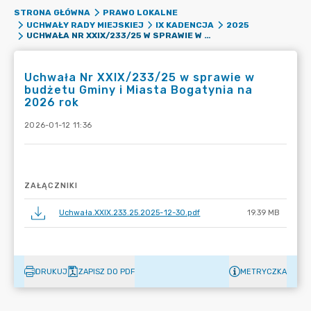
STRONA GŁÓWNA
PRAWO LOKALNE
UCHWAŁY RADY MIEJSKIEJ
IX KADENCJA
2025
UCHWAŁA NR XXIX/233/25 W SPRAWIE W BUDŻETU GMINY I MIASTA BOGATYNIA NA 2026 ROK
Uchwała Nr XXIX/233/25 w sprawie w
budżetu Gminy i Miasta Bogatynia na
2026 rok
2026-01-12 11:36
ZAŁĄCZNIKI
Uchwała.XXIX.233.25.2025-12-30.pdf
19.39 MB
DRUKUJ
ZAPISZ DO PDF
METRYCZKA