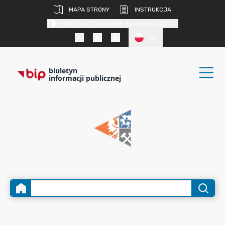
MAPA STRONY
INSTRUKCJA
KONTRAST DLA OSÓB SŁABOWIDZĄCYCH
PL
biuletyn
informacji publicznej