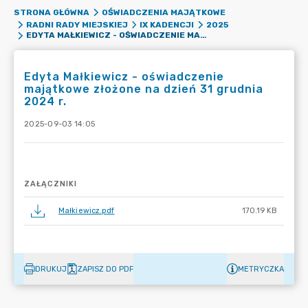
STRONA GŁÓWNA
OŚWIADCZENIA MAJĄTKOWE
RADNI RADY MIEJSKIEJ
IX KADENCJI
2025
EDYTA MAŁKIEWICZ - OŚWIADCZENIE MAJĄTKOWE ZŁOŻONE NA DZIEŃ 31 GRUDNIA 2024 R.
Edyta Małkiewicz - oświadczenie
majątkowe złożone na dzień 31 grudnia
2024 r.
2025-09-03 14:05
ZAŁĄCZNIKI
Małkiewicz.pdf
170.19 KB
DRUKUJ
ZAPISZ DO PDF
METRYCZKA