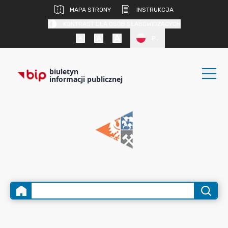
MAPA STRONY
INSTRUKCJA
KONTRAST DLA OSÓB SŁABOWIDZĄCYCH
PL
biuletyn
informacji publicznej