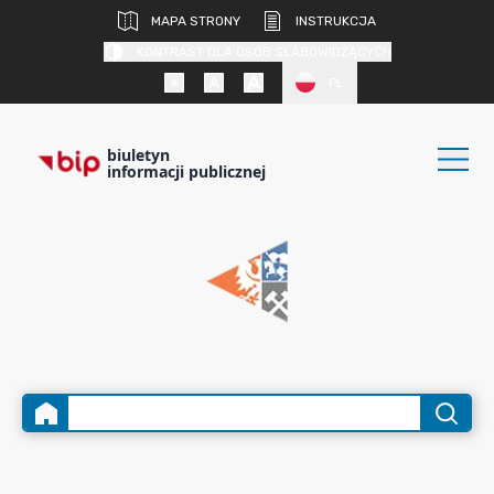
MAPA STRONY
INSTRUKCJA
KONTRAST DLA OSÓB SŁABOWIDZĄCYCH
PL
biuletyn
informacji publicznej