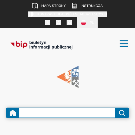
MAPA STRONY
INSTRUKCJA
KONTRAST DLA OSÓB SŁABOWIDZĄCYCH
PL
biuletyn
informacji publicznej