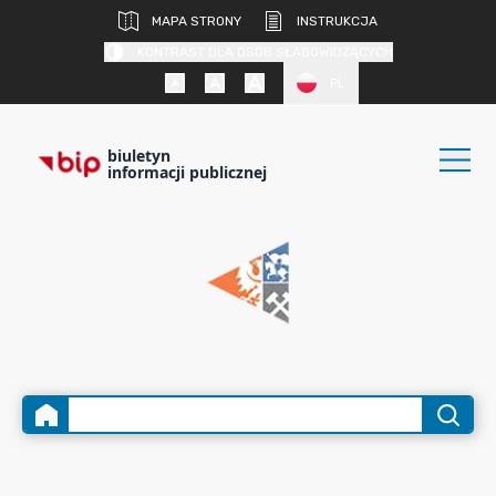
MAPA STRONY
INSTRUKCJA
KONTRAST DLA OSÓB SŁABOWIDZĄCYCH
PL
biuletyn
informacji publicznej