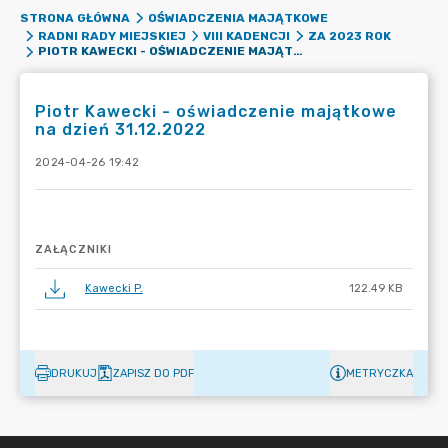
STRONA GŁÓWNA
OŚWIADCZENIA MAJĄTKOWE
RADNI RADY MIEJSKIEJ
VIII KADENCJI
ZA 2023 ROK
PIOTR KAWECKI - OŚWIADCZENIE MAJĄTKOWE NA DZIEŃ 31.12.2022
Piotr Kawecki - oświadczenie majątkowe
na dzień 31.12.2022
2024-04-26 19:42
ZAŁĄCZNIKI
Kawecki P.
122.49 KB
DRUKUJ
ZAPISZ DO PDF
METRYCZKA