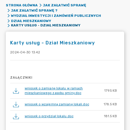
STRONA GŁÓWNA
JAK ZAŁATWIĆ SPRAWĘ
JAK ZAŁATWIĆ SPRAWĘ ?
WYDZIAŁ INWESTYCJI I ZAMÓWIEŃ PUBLICZNYCH
DZIAŁ MIESZKANIOWY
KARTY USŁUG - DZIAŁ MIESZKANIOWY
Karty usług - Dział Mieszkaniowy
2024-04-30 13:42
ZAŁĄCZNIKI
wniosek o zamianę lokalu w ramach
179.5 KB
mieszkaniowego zasobu gminy.doc
wniosek o wzajemną zamianę lokali.doc
178.5 KB
wniosek o przydział lokalu.doc
181.5 KB