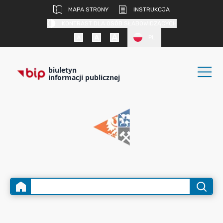
MAPA STRONY
INSTRUKCJA
KONTRAST DLA OSÓB SŁABOWIDZĄCYCH
PL
biuletyn
informacji publicznej